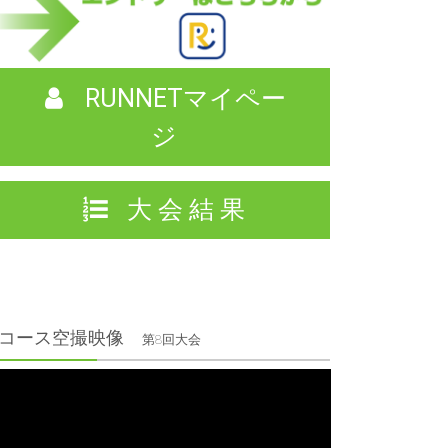
RUNNETマイペー
ジ
大 会 結 果
コース空撮映像
第8回大会