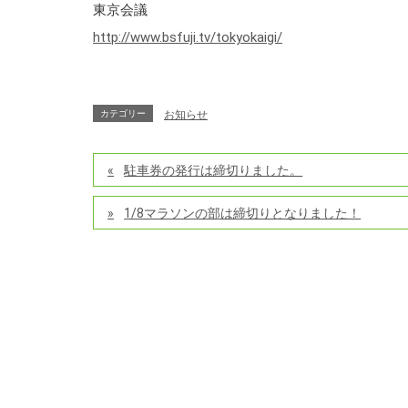
東京会議
http://www.bsfuji.tv/tokyokaigi/
カテゴリー
お知らせ
駐車券の発行は締切りました。
1/8マラソンの部は締切りとなりました！