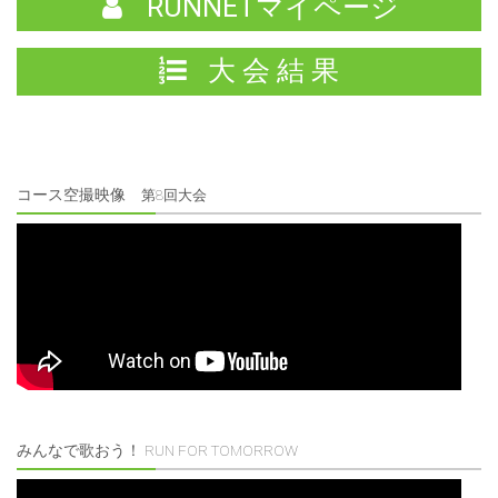
RUNNETマイページ
大 会 結 果
コース空撮映像
第8回大会
みんなで歌おう！
RUN FOR TOMORROW