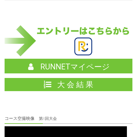
RUNNETマイページ
大 会 結 果
コース空撮映像
第8回大会